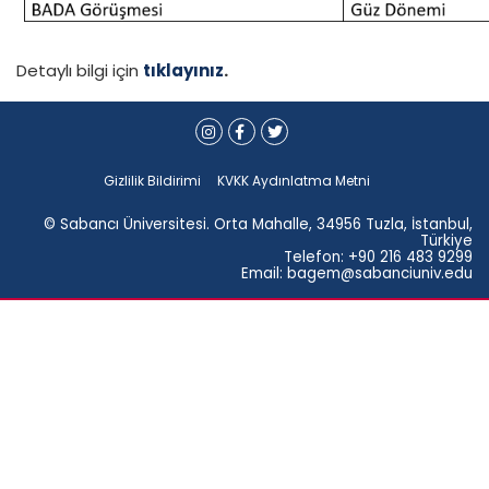
Detaylı bilgi için
tıklayınız
.
Gizlilik Bildirimi
KVKK Aydınlatma Metni
© Sabancı Üniversitesi. Orta Mahalle, 34956 Tuzla, İstanbul,
Türkiye
Telefon: +90 216 483 9299
Email: bagem@sabanciuniv.edu